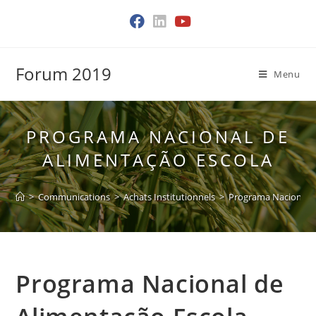
Skip
to
content
Forum 2019
Menu
PROGRAMA NACIONAL DE
ALIMENTAÇÃO ESCOLA
>
Communications
>
Achats Institutionnels
>
Programa Nacional d
Programa Nacional de