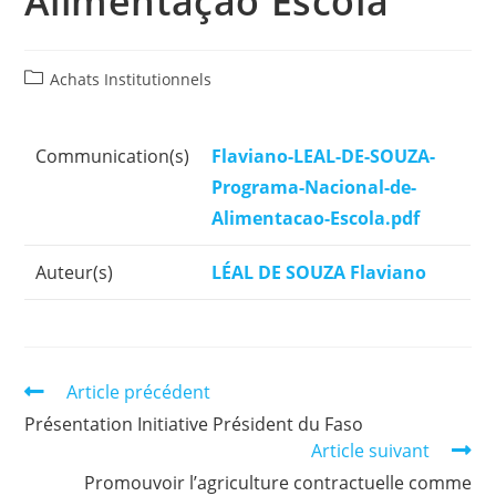
Alimentação Escola
Post
Achats Institutionnels
Category:
Communication(s)
Communication(s)
Flaviano-LEAL-DE-SOUZA-
Programa-Nacional-de-
Alimentacao-Escola.pdf
Auteur(s)
Auteur(s)
LÉAL DE SOUZA Flaviano
Read
Article précédent
more
Présentation Initiative Président du Faso
articles
Article suivant
Promouvoir l’agriculture contractuelle comme